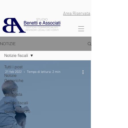
Area Riservata
NOTIZIE
Notizie fiscali
Tutti i post
21 feb 2022
Tempo di lettura: 2 min
Notizie
Generiche
Crediti
d'imposta
Notizie fiscali
Notizie Lavoro