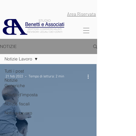
Area Riservata
NOTIZIE
Notizie Lavoro
Tutti i post
21 feb 2022
Tempo di lettura: 2 min
Notizie
Generiche
Crediti d'imposta
Notizie fiscali
Notizie Lavoro