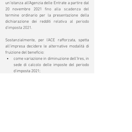
un'istanza all’Agenzia delle Entrate a partire dal 
20 novembre 2021
 fino alla scadenza del 
termine ordinario per la presentazione della 
dichiarazione dei redditi
 relativa al periodo 
d’imposta 2021.
Sostanzialmente, per l'ACE
rafforzata, spetta 
all’impresa decidere le alternative modalità di 
fruizione del beneficio:
come variazione in diminuzione dell’Ires, in 
sede di calcolo delle imposte del periodo 
d'imposta 2021;
in via anticipata, a partire dal momento in 
cui si realizza il presupposto del beneficio, 
attraverso la sua trasformazione in credito 
di imposta.
Notizie fiscali