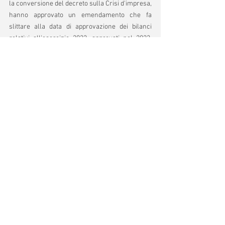
la conversione del decreto sulla Crisi d'impresa, 
hanno approvato un emendamento che fa 
slittare alla data di approvazione dei bilanci 
relativi all'esercizio 2022, approvati nel 2023, 
l'obbligo di nomina del revisore legale o 
dell'organo di controllo per le società a 
responsabilità limitata e le cooperative.
Revisore legale o organo di controllo?
Sulla possibilità di nominare alternativamente il 
revisore o l'organo di controllo sembrerebbe 
che al legislatore sia sfuggita la distinzione tra 
queste due figure. Risulta, infatti, un grave 
errore associare le diverse funzioni svolte da 
questi organi:
al collegio sindacale spetta il compito di 
vigilare sulla gestione della società;
al revisore spetta il dovere di esprimere un 