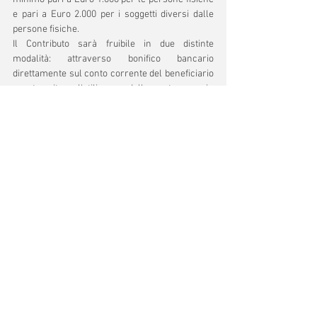
e pari a Euro 2.000 per i soggetti diversi dalle 
persone fisiche.
Il Contributo sarà fruibile in due distinte 
modalità: attraverso bonifico bancario 
direttamente sul conto corrente del beneficiario 
o tramite l'utilizzo dello stesso in 
compensazione come credito d'imposta. 
Commenti
Scrivi un commento...